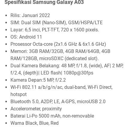
Spesifikasi Samsung Galaxy A03
Rilis: Januari 2022
SIM: Dual SIM (Nano-SIM), GSM/HSPA/LTE
Layar: 6,5 inci, PLT-TFT, 720 x 1600 pixels.
OS: Android 11
Prosessor Octa-core (2x1.6 GHz & 6x1.6 GHz)
Memori: 3GB RAM/32GB, 4GB RAM/64GB, 4GB
RAM/128GB, microSDXC (dedicated slot).
Dual Kamera Belakang: 48 MP, f/1.8, (wide), AF| 2 MP,
f/2.4, (depth)| LED flash| 1080p@30fps
Kamera Depan:5 MP, f/2.2
Wi-Fi 802.11 a/b/g/n/ac, dual-band, Wi-Fi Direct,
hotspot
Bluetooth 5.0, A2DP, LE, A-GPS, microUSB 2.0
Accelerometer, proximity
Baterai Li-Po 5000 mAh, non-removable
Warna Black, Blue, Red